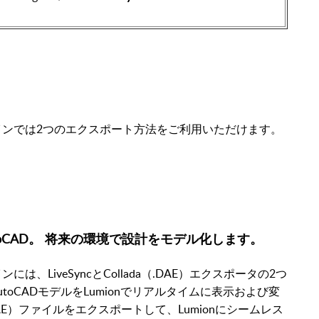
utoCADプラグインでは2つのエクスポート方法をご利用いただけます。
AutoCAD。 将来の環境で設計をモデル化します。
ADプラグインには、LiveSyncとCollada（.DAE）エクスポータの2つ
AutoCADモデルをLumionでリアルタイムに表示および変
da（.DAE）ファイルをエクスポートして、Lumionにシームレス