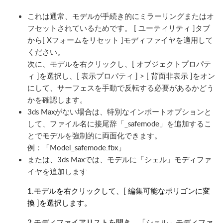
これは通常、モデルが手続き的にミラーリングまたはオ
フセットされているためです。 [ ユーティリティ ]タブ
から[ Xフォームをリセット ]モディファイヤを適用して
ください。
次に、モデルを右クリックし、[ オブジェクトプロパテ
ィ ]を選択し、[ 表示プロパティ ] > [ 背面非表示 ]をオン
にして、サーフェスを手動で反転する必要があるかどう
かを確認します。
3ds Maxがない場合は、特別なインポートオプションと
して、ファイル名に接尾辞「_safemode」を追加するこ
とでモデルを強制的に両面化できます。
例：「Model_safemode.fbx」
または、3ds Maxでは、モデルに「シェル」モディファ
イヤを追加します
1.モデルを右クリックして、[ 編集可能なポリゴンに変
換 ]を選択します。
2.モディファイアリストを開き、「シェル」モディファ