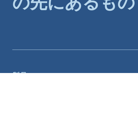
の先にあるもの
製品
プランと価格
互換性
新機能
SketchUp
動作環境
Revit
バージョン別機能
ArchiCAD