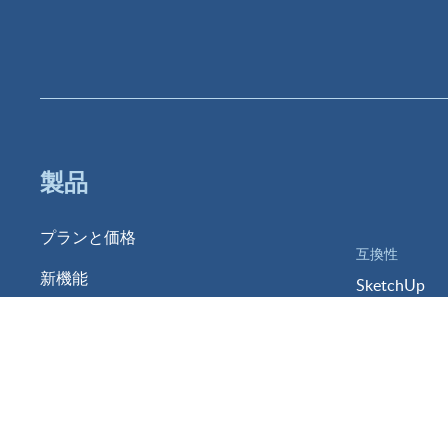
製品
プランと価格
互換性
新機能
SketchUp
動作環境
Revit
バージョン別機能
ArchiCAD
アップグレード
Rhinoceros
体験版