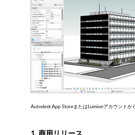
Autodesk App StoreまたはLumionアカ
1. 商用リリース