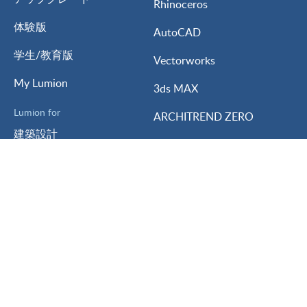
Rhinoceros
体験版
AutoCAD
学生/教育版
Vectorworks
My Lumion
3ds MAX
Lumion for
ARCHITREND ZERO
建築設計
GLOOBE
インテリアデザイン
A’s
ランドスケープデザイン
Walk in Home
都市計画
サポート
会社情報
サポートプラン
私たちについて