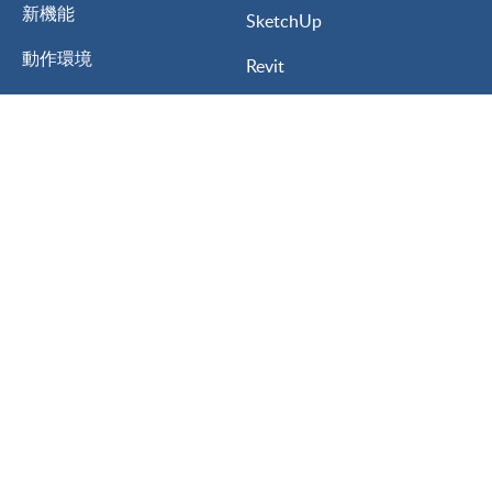
新機能
SketchUp
動作環境
Revit
バージョン別機能
ArchiCAD
アップグレード
Rhinoceros
体験版
AutoCAD
学生/教育版
Vectorworks
My Lumion
3ds MAX
Lumion for
ARCHITREND ZERO
建築設計
GLOOBE
インテリアデザイン
A’s
ランドスケープデザイン
Walk in Home