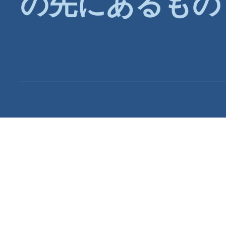
の先にあるもの
製品
プランと価格
互換性
新機能
SketchUp
動作環境
Revit
バージョン別機能
ArchiCAD