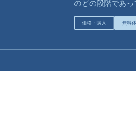
のどの段階であっ
価格・購入
無料
サポート
サポートプラン
個別トレーニング
ナレッジベース
チュートリアル