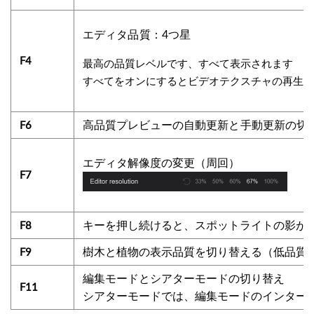
エディタ品質：4つ星
F4
最高の品質レベルです、すべて表示されます
すべてをオンにするとビデオテクスチャの再生が
高品質プレビューの
自動更新と手動更新の切
F6
エディタ解像度の変更（周回）
F7
キーを押し続けると、スポットライトの
影が
F8
樹木と植物の表示品質を切り替える（低品質/
F9
編集モードとシアターモードの切り替え
F11
シアターモードでは、編集モードのインター