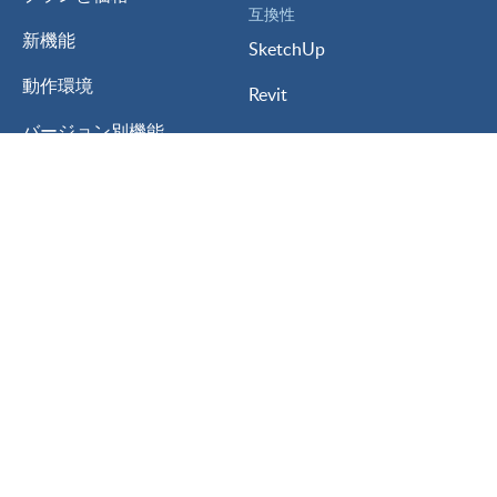
互換性
新機能
SketchUp
動作環境
Revit
バージョン別機能
ArchiCAD
アップグレード
Rhinoceros
体験版
AutoCAD
学生/教育版
Vectorworks
My Lumion
3ds MAX
Lumion for
ARCHITREND ZERO
建築設計
GLOOBE
インテリアデザイン
A’s
ランドスケープデザイン