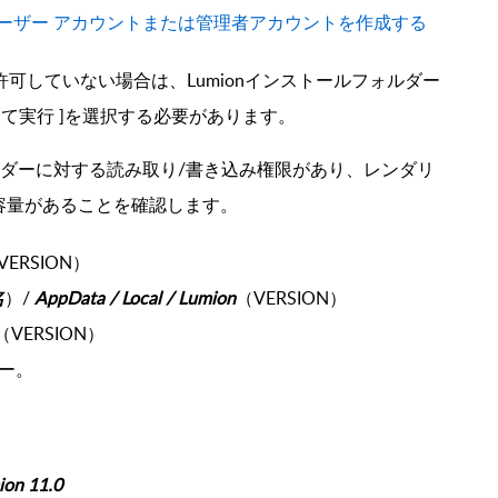
ルのユーザー アカウントまたは管理者アカウントを作成する
を許可していない場合は、L
umion
インストールフォルダー
理者として実行 ]を選択する必要があります。
ォルダーに対する読み取り/書き込み権限があり、レンダリ
容量があることを確認します。
VERSION）
名
）/
AppData / Local / Lumion
（VERSION）
（VERSION）
ー。
ion 11.0