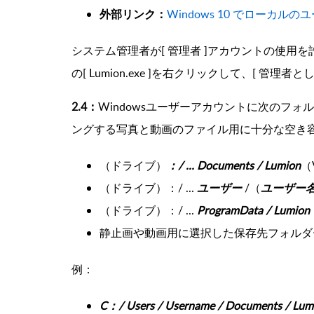
外部リンク：
Windows 10 でローカ
システム管理者が[ 管理者 ]アカウントの使用
の[ Lumion.exe ]を右クリックして、[ 管
2.4：
Windowsユーザーアカウントに次のフ
ングする写真と動画のファイル用に十分な空き
（ドライブ）
：/ ...
Documents / Lumion
（
（ドライブ）：/ ...
ユーザー
/（
ユーザー
（ドライブ）：/ ...
ProgramData /
Lumion
静止画や動画用に選択した保存先フォルダ
例：
C：/ Users / Username / Documents / Lum