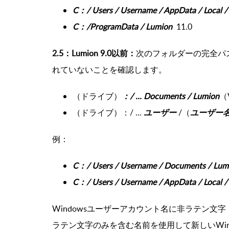
C：/ Users / Username / AppData / Local /
C：/ProgramData /
Lumion
11.0
2.5：Lumion 9.0以前：
次のフォルダーの完全パ
れていないことを確認します。
（ドライブ）
：/ ...
Documents / Lumion
（
（ドライブ）：/ ...
ユーザー
/（
ユーザー
例：
C：/ Users / Username / Documents / Lumi
C：/ Users / Username / AppData / Local /
Windowsユーザーアカウント名に非ラテン
ラテン文字のみを含む名前を使用して新しいWi