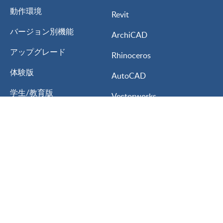
動作環境
Revit
バージョン別機能
ArchiCAD
アップグレード
Rhinoceros
体験版
AutoCAD
学生/教育版
Vectorworks
My Lumion
3ds MAX
Lumion for
ARCHITREND ZERO
建築設計
GLOOBE
インテリアデザイン
A’s
ランドスケープデザイン
Walk in Home
都市計画