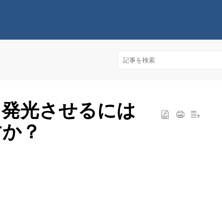
を発光させるには
すか？