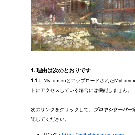
1. 理由は次のとおりです
1.1：
MyLumion
とアップロードされたMyLumion 
トにアクセスしている場合には機能しません。
次のリンクをクリックして、
プロキシサーバー
認してください。
リンク：
http
:
//amibehindaproxy.com