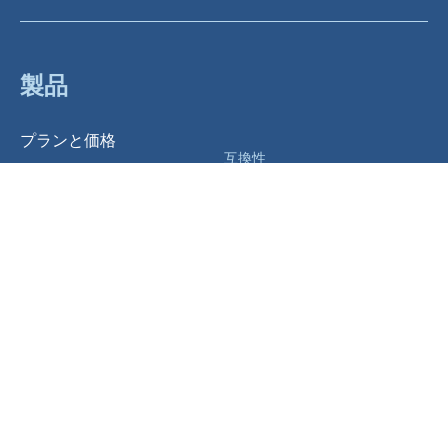
製品
プランと価格
互換性
新機能
SketchUp
動作環境
Revit
バージョン別機能
ArchiCAD
アップグレード
Rhinoceros
体験版
AutoCAD
学生/教育版
Vectorworks
My Lumion
3ds MAX