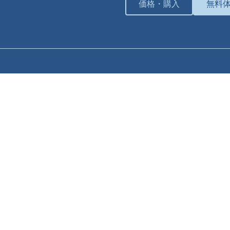
価格・購入
無料
サポート
サポートプラン
個別トレーニング
ナレッジベース
チュートリアル
ダウンロード
Lumionコミュニティ (Q&A)