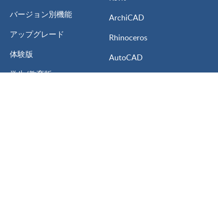
バージョン別機能
ArchiCAD
アップグレード
Rhinoceros
体験版
AutoCAD
学生/教育版
Vectorworks
My Lumion
3ds MAX
Lumion for
ARCHITREND ZERO
建築設計
GLOOBE
インテリアデザイン
A’s
ランドスケープデザイン
Walk in Home
都市計画