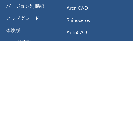
バージョン別機能
ArchiCAD
アップグレード
Rhinoceros
体験版
AutoCAD
学生/教育版
Vectorworks
My Lumion
3ds MAX
Lumion for
ARCHITREND ZERO
建築設計
GLOOBE
インテリアデザイン
A’s
ランドスケープデザイン
Walk in Home
都市計画