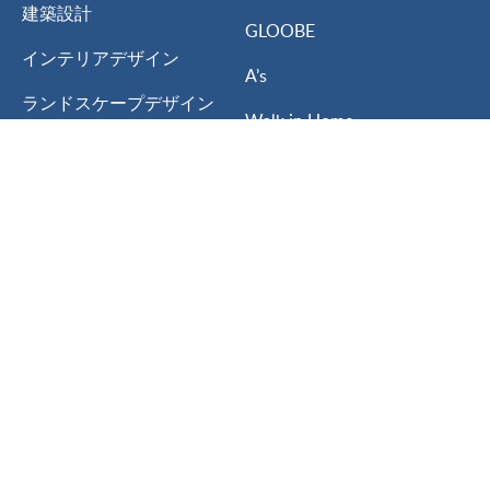
建築設計
GLOOBE
インテリアデザイン
A’s
ランドスケープデザイン
Walk in Home
都市計画
サポート
会社情報
サポートプラン
私たちについて
個別トレーニング
Lumionについて
ナレッジベース
ニュース
チュートリアル
パートナー募集について
ダウンロード