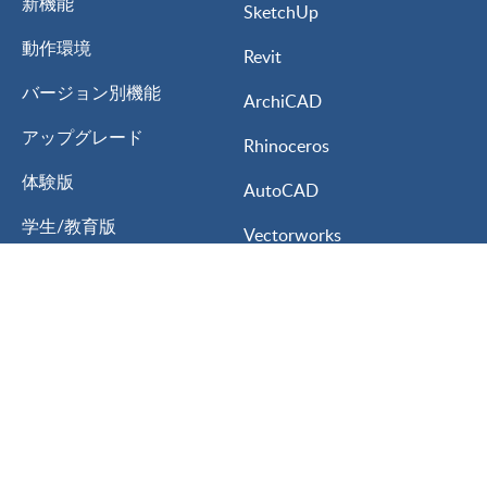
新機能
SketchUp
動作環境
Revit
バージョン別機能
ArchiCAD
アップグレード
Rhinoceros
体験版
AutoCAD
学生/教育版
Vectorworks
My Lumion
3ds MAX
Lumion for
ARCHITREND ZERO
建築設計
GLOOBE
インテリアデザイン
A’s
ランドスケープデザイン
Walk in Home
都市計画