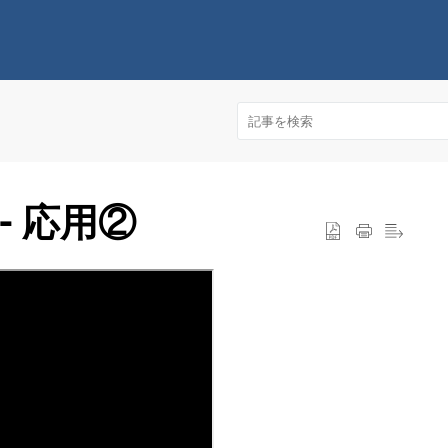
- 応用②