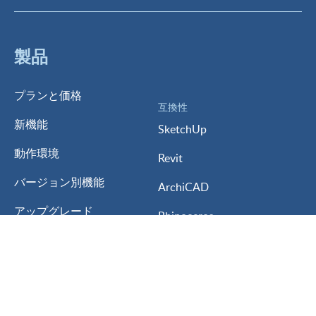
製品
プランと価格
互換性
新機能
SketchUp
動作環境
Revit
バージョン別機能
ArchiCAD
アップグレード
Rhinoceros
体験版
AutoCAD
学生/教育版
Vectorworks
My Lumion
3ds MAX